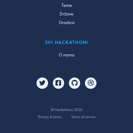
Teme
Države
Gradovi
SVI HACKATHONI
O nama
All Hackathons 2026
Privacy & terms
Terms of service