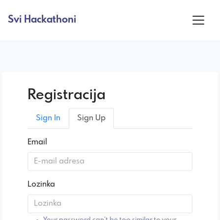
Svi Hackathoni
Registracija
Sign In
Sign Up
Email
Lozinka
Your password can’t be too similar to your