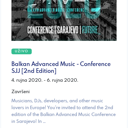
UŽIVO
Balkan Advanced Music - Conference
SJJ [2nd Edition]
4. rujna 2020. - 6. rujna 2020.
Završeni
Musicians, DJs, developers, and other music
lovers in Europe! You're invited to attend the 2nd
edition of the Balkan Advanced Music Conference
in Sarajevo! In …