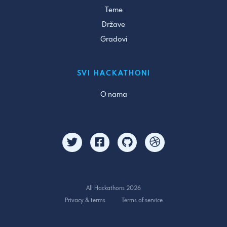
Teme
Države
Gradovi
SVI HACKATHONI
O nama
All Hackathons 2026
Privacy & terms
Terms of service