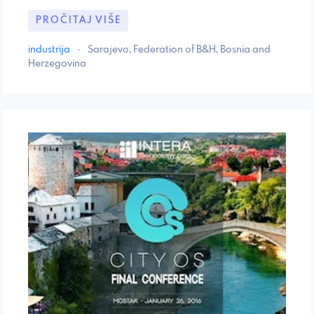
PROČITAJ VIŠE
industrija
·
Sarajevo, Federation of B&H, Bosnia and
Herzegovina