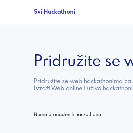
Svi Hackathoni
Pridružite s
Pridružite se web hackathonima za i
Istraži Web online i uživo hackathoni
Nema pronađenih hackathona