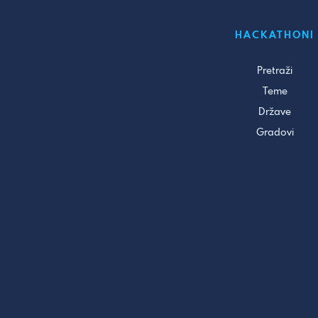
HACKATHONI
Pretraži
Teme
Države
Gradovi