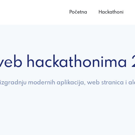
Početna
Hackathoni
e web hackathonima
zgradnju modernih aplikacija, web stranica i ala