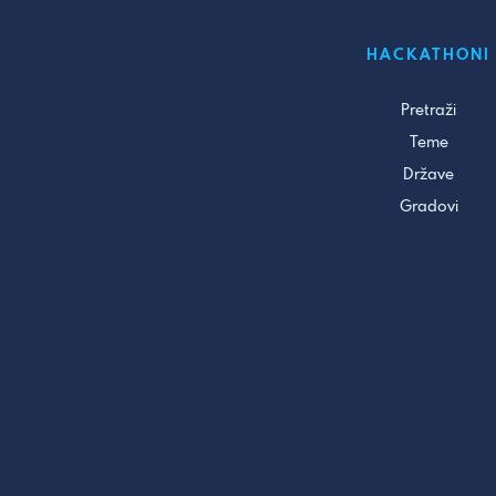
HACKATHONI
Pretraži
Teme
Države
Gradovi