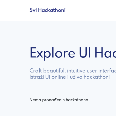
Svi Hackathoni
Explore UI H
Craft beautiful, intuitive user interf
Istraži Ui online i uživo hackathoni
Nema pronađenih hackathona