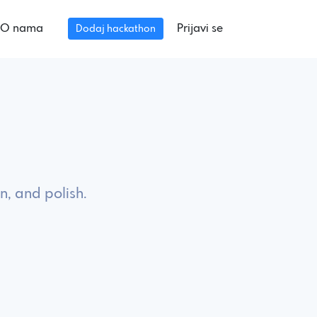
O nama
Prijavi se
Dodaj hackathon
n, and polish.