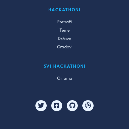
HACKATHONI
Pretraži
Teme
Države
Gradovi
SVI HACKATHONI
O nama