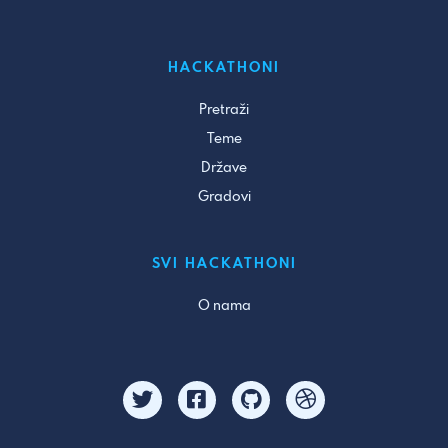
HACKATHONI
Pretraži
Teme
Države
Gradovi
SVI HACKATHONI
O nama