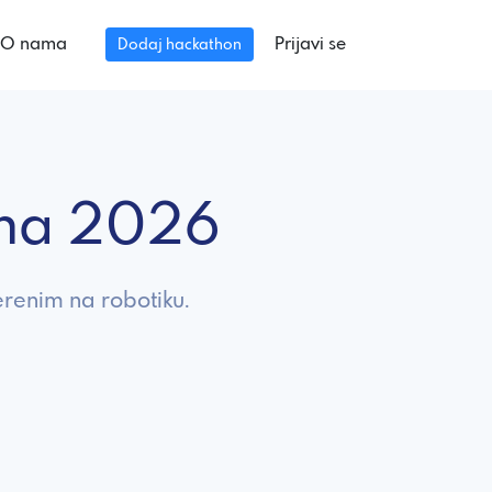
O nama
Prijavi se
Dodaj hackathon
nima 2026
renim na robotiku.