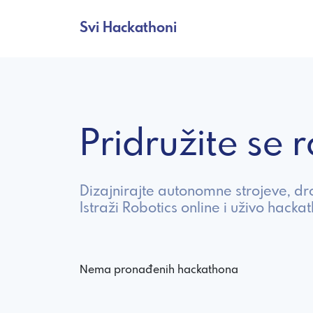
Svi Hackathoni
Pridružite se
Dizajnirajte autonomne strojeve, d
Istraži Robotics online i uživo hacka
Nema pronađenih hackathona