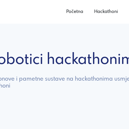
Početna
Hackathoni
 robotici hackatho
ronove i pametne sustave na hackathonima usmje
thoni