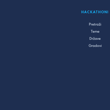
HACKATHONI
Pretraži
Teme
Države
Gradovi