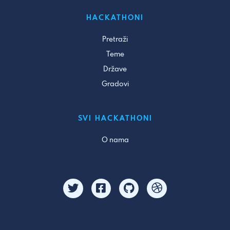
HACKATHONI
Pretraži
Teme
Države
Gradovi
SVI HACKATHONI
O nama