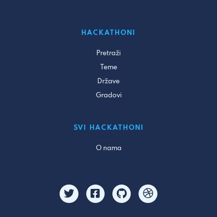
HACKATHONI
Pretraži
Teme
Države
Gradovi
SVI HACKATHONI
O nama