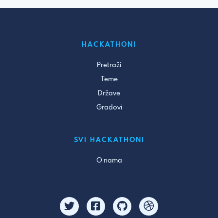
HACKATHONI
Pretraži
Teme
Države
Gradovi
SVI HACKATHONI
O nama