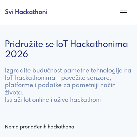
Svi Hackathoni
Pridružite se IoT Hackathonima
2026
Izgradite budućnost pametne tehnologije na
IoT hackathonima—povežite senzore,
platforme i podatke za pametniji način
života.
Istraži Iot online i uživo hackathoni
Nema pronađenih hackathona