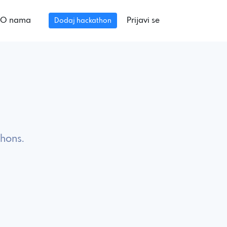
O nama
Prijavi se
Dodaj hackathon
hons.