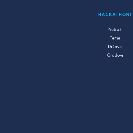
HACKATHONI
Pretraži
Teme
Države
Gradovi