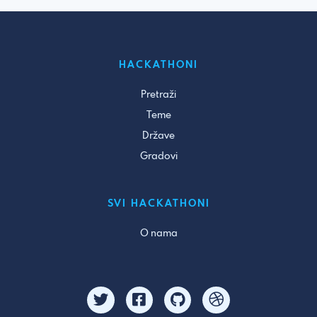
HACKATHONI
Pretraži
Teme
Države
Gradovi
SVI HACKATHONI
O nama