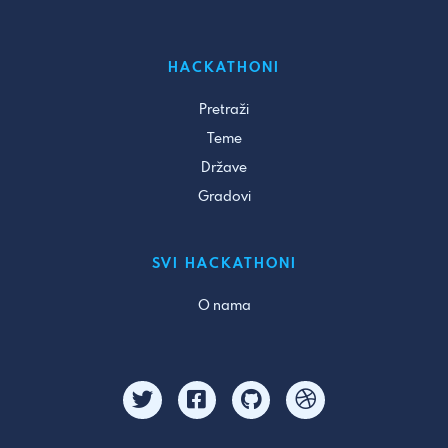
HACKATHONI
Pretraži
Teme
Države
Gradovi
SVI HACKATHONI
O nama