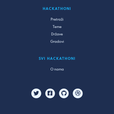
HACKATHONI
Pretraži
Teme
Države
Gradovi
SVI HACKATHONI
O nama