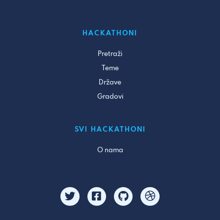
HACKATHONI
Pretraži
Teme
Države
Gradovi
SVI HACKATHONI
O nama